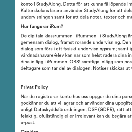
konto i StudyAlong. Detta för att kunna få löpande i
Kulturskolans lärare använder StudyAlong för att de
undervisningen samt för att dela noter, texter och mus
Hur fungerar iRum?
De digitala klassrummen - iRummen - i StudyAlong är
gemensam dialog, främst rörande undervisning. Den di
dialog som förs i ett fysiskt undervisningsrum; samtl
vårdnadshavare/elev kan när som helst radera dina inl
dina inlägg i iRummen. OBS! samtliga inlägg som post
deltagare som tar del av dialogen. Notiser skickas ut
Privat Policy
När du registrerar konto hos oss uppger du dina per
godkänner du att vi lagrar och använder dina uppgifter
enligt Dataskyddsförordningen, DSF (GDPR), rätt att 
felaktig, ofullständig eller irrelevant kan du begära at
e-post.