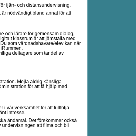
ör fjärr- och distansundervisning.
 är nödvändigt bland annat för att
re och lärare för gemensam dialog,
digitalt klassrum är att jämställa med
en. Du som vårdnadshavare/elev kan när
 i iRummen.
mtliga deltagare som tar del av
ration. Mejla aldrig känsliga
dministration för att få hjälp med
 vår verksamhet för att fullfölja
änt intresse.
iska ändamål. Det förekommer också
v undervisningen att filma och bli