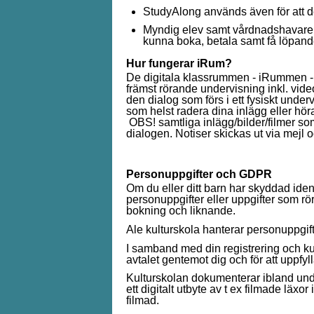
StudyAlong används även för att del
Myndig elev samt vårdnadshavare fö
kunna boka, betala samt få löpande
Hur fungerar iRum?
De digitala klassrummen - iRummen - 
främst rörande undervisning inkl. videoc
den dialog som förs i ett fysiskt und
som helst radera dina inlägg eller hör
OBS! samtliga inlägg/bilder/filmer som
dialogen. Notiser skickas ut via mejl 
Personuppgifter och GDPR
Om du eller ditt barn har skyddad ide
personuppgifter eller uppgifter som rör 
bokning och liknande.
Ale kulturskola hanterar personuppgif
I samband med din registrering och kur
avtalet gentemot dig och för att uppfyl
Kulturskolan dokumenterar ibland un
ett digitalt utbyte av t ex filmade läx
filmad.