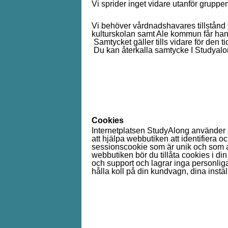
Vi sprider inget vidare utanför gruppe
Vi behöver vårdnadshavares tillstånd 
kulturskolan samt Ale kommun får hante
Samtycket gäller tills vidare för den ti
Du kan återkalla samtycke I Studyalo
Cookies
Internetplatsen StudyAlong använder si
att hjälpa webbutiken att identifiera o
sessionscookie som är unik och som 
webbutiken bör du tillåta cookies i d
och support och lagrar inga personlig
hålla koll på din kundvagn, dina instäl