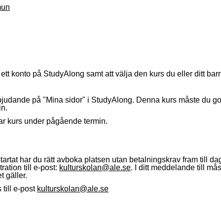
mun
ett konto på StudyAlong samt att välja den kurs du eller ditt bar
erbjudande på "Mina sidor" i StudyAlong. Denna kurs måste du go
in.
tar kurs under pågående termin.
artat har du rätt avboka platsen utan betalningskrav fram till 
ation till e-post:
kulturskolan@ale.se
. I ditt meddelande till må
t gäller.
till e-post
kulturskolan@ale.se