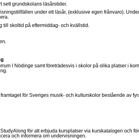
rt sett grundskolans läsårstider.
sningstillfällen under ett läsår, (exklusive egen frånvaro). Un
mera.
till skoltid på eftermiddag- och kvällstid.
en.
ng
rum I Nödinge samt företrädesvis i skolor på olika platser i k
ing.
ramtaget för Sveriges musik- och kulturskolor bestående av fyra
StudyAlong för att erbjuda kursplatser via kurskatalogen och för
icera och informera om undervisningen.