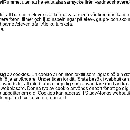
n/iRummet utan att ha ett uttalat samtycke ifrån vårdnadshavare/
för att barn och elever ska kunna vara med i vår kommunikation
ra foton, filmer och ljudinspelningar på elev-, grupp- och skoln
d barnet/eleven går i Ale kulturskola.
ng.
g av cookies. En cookie är en liten textfil som lagras på din da
ch följa användare. Under tiden för ditt första besök i webbutiken
används för att inte blanda ihop dig som användare med andra 
in webbläsare. Denna typ av cookie används enbart för att ge di
a uppgifter om dig. Cookies kan raderas. I StudyAlongs webbuti
lningar och vilka sidor du besökt.