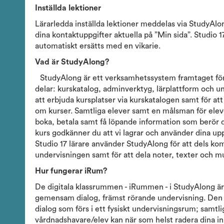
Inställda lektioner
Lärarledda inställda lektioner meddelas via StudyAlong,
dina kontaktuppgifter aktuella på ”Min sida”. Studio 17
automatiskt ersätts med en vikarie.
Vad är StudyAlong?
StudyAlong är ett verksamhetssystem framtaget för 
delar: kurskatalog, adminverktyg, lärplattform och 
att erbjuda kursplatser via kurskatalogen samt för at
om kurser. Samtliga elever samt en målsman för eleve
boka, betala samt få löpande information som berör d
kurs godkänner du att vi lagrar och använder dina uppg
Studio 17 lärare använder StudyAlong för att dels k
undervisningen samt för att dela noter, texter och mus
Hur fungerar iRum?
De digitala klassrummen - iRummen - i StudyAlong är
gemensam dialog, främst rörande undervisning. Den di
dialog som förs i ett fysiskt undervisningsrum; samtl
vårdnadshavare/elev kan när som helst radera dina inl