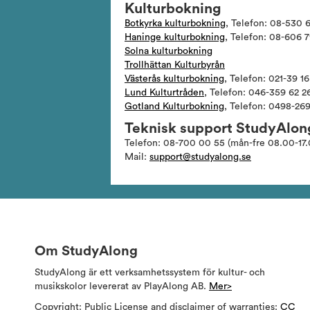
Kulturbokning
Botkyrka kulturbokning
, Telefon: 08-530 
Haninge kulturbokning
, Telefon: 08-606 
Solna kulturbokning
Trollhättan Kulturbyrån
Västerås kulturbokning
, Telefon: 021-39 16
Lund Kulturtråden
, Telefon: 046-359 62 2
Gotland Kulturbokning
, Telefon: 0498-26
Teknisk support StudyAlon
Telefon: 08-700 00 55 (mån-fre 08.00-17.
Mail:
support@studyalong.se
Om StudyAlong
StudyAlong är ett verksamhetssystem för kultur- och
musikskolor levererat av PlayAlong AB.
Mer>
Copyright: Public License and disclaimer of warranties:
CC