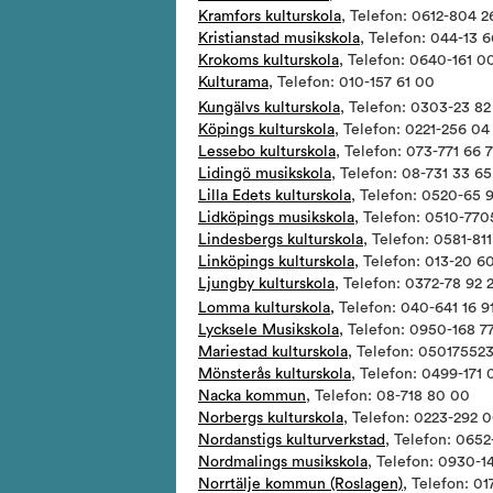
Kramfors kulturskola
, Telefon: 0612-804 2
Kristianstad musikskola
, Telefon: 044-13 6
Krokoms kulturskola
, Telefon: 0640-161 0
Kulturama
, Telefon: 010-157 61 00
Kungälvs kulturskola
, Telefon: 0303-23 82
Köpings kulturskola
, Telefon: 0221-256 04
Lessebo kulturskola
, Telefon: 073-771 66 
Lidingö musikskola
, Telefon: 08-731 33 65
Lilla Edets kulturskola
, Telefon: 0520-65 
Lidköpings musikskola
, Telefon:
0510-770
Lindesbergs kulturskola
, Telefon: 0581-811
Linköpings kulturskola
, Telefon: 013-20 6
Ljungby kulturskola
, Telefon: 0372-78 92 
,
Lomma kulturskola
Telefon: 040-641 16 9
Lycksele Musikskola
, Telefon: 0950-168 7
Mariestad kulturskola
, Telefon: 0501755
Mönsterås kulturskola
, Telefon: 0499-171 
Nacka kommun
, Telefon: 08-718 80 00
Norbergs kulturskola
, Telefon: 0223-292 
Nordanstigs kulturverkstad
, Telefon: 065
Nordmalings musikskola
, Telefon: 0930-1
Norrtälje kommun (Roslagen)
, Telefon: 0