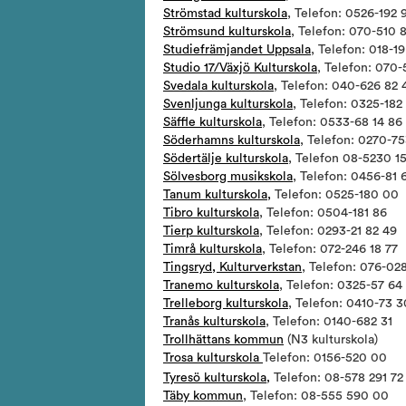
Strömstad kulturskola
, Telefon: 0526-192 
Strömsund kulturskola
, Telefon: 070-510 
Studiefrämjandet Uppsala
, Telefon: 018-1
Studio 17/Växjö Kulturskola
, Telefon: 070
Svedala kulturskola
, Telefon: 040-626 82 
Svenljunga kulturskola
, Telefon: 0325-182
Säffle kulturskola
, Telefon: 0533-68 14 86
Söderhamns kulturskola
, Telefon: 0270-75
Södertälje kulturskola
, Telefon 08-5230 1
Sölvesborg musikskola
, Telefon: 0456-81 
Tanum kulturskola,
Telefon: 0525-180 00
Tibro kulturskola
, Telefon: 0504-181 86
Tierp kulturskola
, Telefon: 0293-21 82 49
Timrå kulturskola
, Telefon: 072-246 18 77
Tingsryd, Kulturverkstan
, Telefon: 076-02
Tranemo kulturskola
, Telefon: 0325-57 64
Trelleborg kulturskola
, Telefon: 0410-73 3
Tranås kulturskola
, Telefon: 0140-682 31
Trollhättans kommun
(N3 kulturskola)
Trosa kulturskola
Telefon: 0156-520 00
,
Tyresö kulturskola
Telefon: 08-578 291 72
Täby kommun
, Telefon: 08-555 590 00