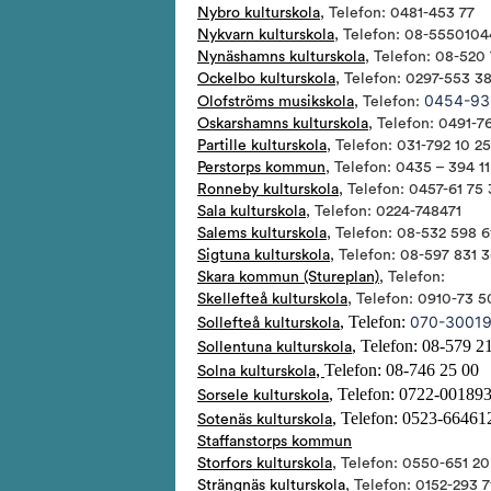
Nybro kulturskola
, Telefon: 0481-453 77
Nykvarn kulturskola
, Telefon: 08-5550104
Nynäshamns kulturskola
, Telefon: 08-520
Ockelbo kulturskola
, Telefon: 0297-553 3
0454-93
Olofströms musikskola
, Telefon:
Oskarshamns kulturskola
, Telefon: 0491-7
Partille kulturskola
, Telefon: 031-792 10 25
Perstorps kommun
, Telefon: 0435 – 394 11
Ronneby kulturskola
, Telefon: 0457-61 75
Sala kulturskola
, Telefon: 0224-748471
Salems kulturskola
, Telefon: 08-532 598 6
Sigtuna kulturskola
, Telefon: 08-597 831 
Skara kommun (Stureplan)
, Telefon:
Skellefteå kulturskola
, Telefon: 0910-73 
, Telefon:
070-3001
Sollefteå kulturskola
, Telefon: 08-579 2
Sollentuna kulturskola
Telefon: 08-746 25 00
Solna kulturskola,
, Telefon: 0722-00189
Sorsele kulturskola
, Telefon: 0523-66461
Sotenäs kulturskola
Staffanstorps kommun
Storfors kulturskola
, Telefon: 0550-651 20
Strängnäs kulturskola
, Telefon: 0152-293 7