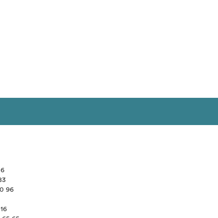
16
83
10 96
 16