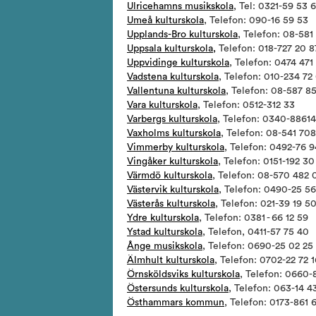
Ulricehamns musikskola
, Tel: 0321-59 53 6
Umeå kulturskola
, Telefon: 090-16 59 53
Upplands-Bro kulturskola
, Telefon: 08-581
Uppsala kulturskola,
Telefon: 018-727 20 8
Uppvidinge kulturskola
, Telefon: 0474 471
Vadstena kulturskola
, Telefon: 010-234 72
Vallentuna kulturskola
, Telefon: 08-587 8
Vara kulturskola
, Telefon: 0512-312 33
Varbergs kulturskola
, Telefon: 0340-88614
Vaxholms kulturskola
, Telefon: 08-541 70
Vimmerby kulturskola
, Telefon: 0492-76 9
Vingåker kulturskola
, Telefon: 0151-192 30
Värmdö kulturskola
, Telefon: 08-570 482 
Västervik kulturskola
, Telefon: 0490-25 56
Västerås kulturskola
, Telefon: 021-39 19 5
Ydre kulturskola
, Telefon: 0381 - 66 12 59
Ystad kulturskola
, Telefon, 0411-57 75 40
Ånge musikskola
, Telefon: 0690-25 02 25
Älmhult kulturskola
, Telefon: 0702-22 72 1
Örnsköldsviks kulturskola
, Telefon: 0660
Östersunds kulturskola
, Telefon: 063-14 4
Östhammars kommun
, Telefon: 0173-861 