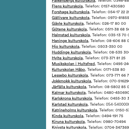
Falkenbergs kulturskola
, Telefon: 0346-8
Flens kulturskola
, Telefon: 0157-430580
Forshaga kulturskola
, Telefon: 054-17 22 2
Gällivare kulturskola
, Telefon: 0970-81855
Gävle kulturskola
, Telefon: 026-17 80 00
Götene kulturskola
, Telefon: 0511-38 68 5
Halmstad kulturskola
, Telefon: 035-13 70
Haninge kulturskola
, Telefon: 08-606 88 
Hjo kulturskola
, Telefon: 0503-350 00
Huddinge kulturskola
, Telefon: 08-535 3
Hylte kulturskola
, Telefon:
073-371 81 25
Musikskolan i Hultsfred
, Telefon: 0495-2
Kulturskolan Håbo
, Telefon: 0171-538 80
Lessebo kulturskola
, Telefon: 073-771 66 
Jokkmokk kulturskola
, Telefon: 070-51629
Järfälla kulturskola
, Telefon: 08-5802 85 
Kalmar kulturskola
, Telefon: 0480-45069
Karlskrona kulturskola
, Telefon: 0455-30 
054-540000
Karlstad kulturskola
, Telefon:
Katrineholms kulturskola
, Telefon: 0150-
Kinda kulturskola
, Telefon: 0494-191 75
Kiruna kulturskola
, Telefon: 0980-70494
Knivsta kulturskola
, Telefon: 0704-347369