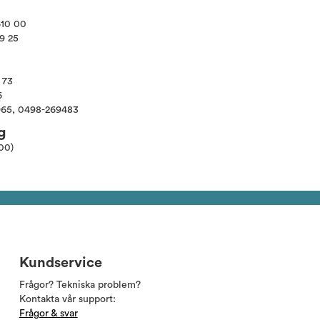
610 00
79 25
 73
6
965, 0498-269483
g
00)
Kundservice
Frågor? Tekniska problem?
Kontakta vår support:
Frågor & svar